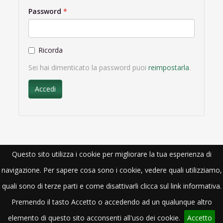
Password
Ricorda
Sei hai dimenticato la password puoi
reimpostarla
.
Accedi
Questo sito utilizza i cookie per migliorare la tua esperienza di
navigazione. Per sapere cosa sono i cookie, vedere quali utilizziamo,
quali sono di terze parti e come disattivarli clicca sul link informativa.
Premendo il tasto Accetto o accedendo ad un qualunque altro
elemento di questo sito acconsenti all'uso dei cookie.
Accetto
Laboratorio Analisi Mediche San Giorgio Srl